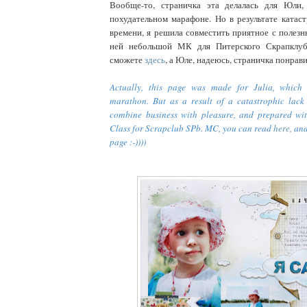
Вообще-то, страничка эта делалась для Юли,
похудательном марафоне. Но в результате катас
времени, я решила совместить приятное с полезн
ней небольшой МК для Питерского Скрапклу
сможете
здесь
, а Юле, надеюсь, страничка понравит
Actually, this page was made for Julia, which
marathon. But as a result of a catastrophic lack 
combine business with pleasure, and prepared wi
Class for Scrapclub SPb. MC, you can read
here
, and
page :-))))