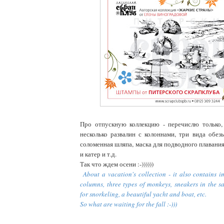
Про отпускную коллекцию - перечислю только,
несколько развалин с колоннами, три вида обезь
соломенная шляпа, маска для подводного плавания
и катер и т.д.
Так что ждем осени :-))))))
About a vacation's collection - it also contains i
columns, three types of monkeys, sneakers in the s
for snorkeling, a beautiful yacht and boat, etc.
So what are waiting for the fall :-)))